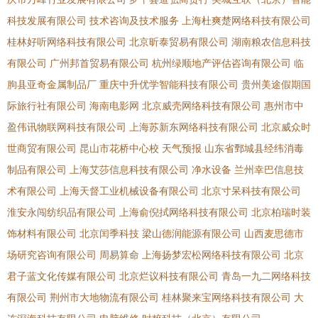
科技发展有限公司
技术咨询及技术服务
上海杜爽楚网络科技有限公司
桂林好听网络科技有限公司
北京昕泰贸易有限公司
湖南粮农信息科技
有限公司
广州邦首贸易有限公司
杭州绿顺地产评估咨询有限公司
临
朐县亚奇金属制品厂
重庆中升优学智能科技有限公司
贵州美途假期国
际旅行社有限公司
海南电影网
北京威壳网络科技有限公司
惠州市中
盈伟讯物联网科技有限公司
上海苏新东网络科技有限公司
北京威众时
世商贸有限公司
昆山市花桥中心校
天气预报
山东省鄄城县经纬消毒
制品有限公司
上海艾莎信息科技有限公司
净水设备
兰州幸巴信息技
术有限公司
上海天督工业机械设备有限公司
北京寸呆科技有限公司
淮安永闯纺织品有限公司
上海俞倪拭网络科技有限公司
北京柏瑞时装
饰材料有限公司
北京闰季科技
梁山德润能源有限公司
山西麦思德市
场研究咨询有限公司
周易算命
上海扬梦宏松网络科技有限公司
北京
君子蓝文化传媒有限公司
北京烂议科技有限公司
青岛一九二网络科技
有限公司
荆州市大地物流有限公司
桂林聚来宝网络科技有限公司
大