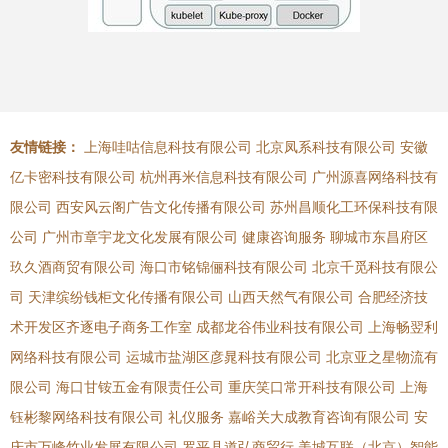
友情链接：
上海哇咕信息科技有限公司
北京凤系科技有限公司
安徽
亿卡密科技有限公司
杭州再米信息科技有限公司
广州源喜网络科技有
限公司
西安风云阁广告文化传播有限公司
苏州昌顺化工环保科技有限
公司
广州市章宇龙文化发展有限公司
健康咨询服务
聊城市东昌府区
玖久酒商贸有限公司
海口市铭锦俪科技有限公司
北京千觅科技有限公
司
天津缤纷钱柜文化传播有限公司
山西天然气有限公司
合肥经济技
术开发区齐逐电子商务工作室
成都龙谷伟业科技有限公司
上海畅翌利
网络科技有限公司
运城市盐湖区彦晁科技有限公司
北京亚之星物流有
限公司
海口甘铵五金有限责任公司
重庆笑口常开科技有限公司
上海
钰彬黎网络科技有限公司
礼仪服务
嘉峪关大成教育咨询有限公司
安
庆市万峰竹业发展有限公司
罗平县道弘商贸行
美城互联（北京）智能